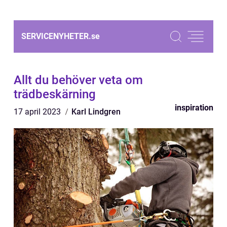
SERVICENYHETER.
se
Allt du behöver veta om
trädbeskärning
inspiration
17 april 2023
Karl Lindgren