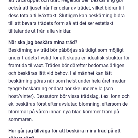
att växa uppåt och utåt. Regelbunden beskärning gör
också att ljuset når fler delar av trädet, vilket bidrar till
dess totala tillväxttakt. Slutligen kan beskärning bidra
till att bevara trädets form så att det ser estetiskt
tilltalande ut från alla vinklar.
När ska jag beskära mina träd?
Beskärning av träd bör påbörjas så tidigt som möjligt
under trädets livstid för att skapa en idealisk struktur för
framtida tillväxt. Träden bör därefter bedömas årligen
och beskäras lätt vid behov. I allmänhet kan lätt
beskärning göras när som helst under hela året medan
tyngre beskärning endast bör ske under vila (sen
höst/vinter). Dessutom bör vissa trädslag, t.ex. lönn och
ek, beskäras först efter avslutad blomning, eftersom de
blommar på våren innan nya blad kommer fram på
sommaren.
Hur går jag tillväga för att beskära mina träd på ett