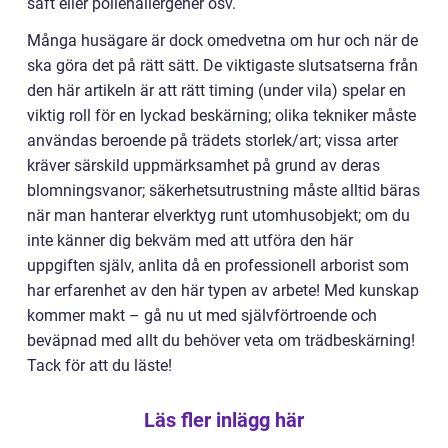
saft eller pollenallergener osv.
Många husägare är dock omedvetna om hur och när de
ska göra det på rätt sätt. De viktigaste slutsatserna från
den här artikeln är att rätt timing (under vila) spelar en
viktig roll för en lyckad beskärning; olika tekniker måste
användas beroende på trädets storlek/art; vissa arter
kräver särskild uppmärksamhet på grund av deras
blomningsvanor; säkerhetsutrustning måste alltid bäras
när man hanterar elverktyg runt utomhusobjekt; om du
inte känner dig bekväm med att utföra den här
uppgiften själv, anlita då en professionell arborist som
har erfarenhet av den här typen av arbete! Med kunskap
kommer makt – gå nu ut med självförtroende och
beväpnad med allt du behöver veta om trädbeskärning!
Tack för att du läste!
Läs fler inlägg här