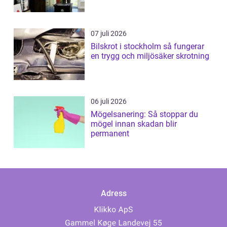
07 juli 2026
Bilskrot i stockholm så fungerar
en trygg och miljösäker skrotning
06 juli 2026
Mögelsanering: Så stoppar du
mögel innan skadan blir
permanent
Adress