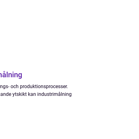
målning
nings- och produktionsprocesser.
lande ytskikt kan industrimålning