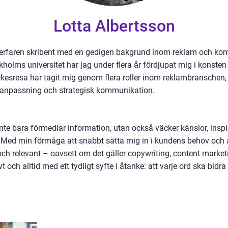
Lotta Albertsson
 erfaren skribent med en gedigen bakgrund inom reklam och kom
lms universitet har jag under flera år fördjupat mig i konste
rkesresa har tagit mig genom flera roller inom reklambranschen, 
anpassning och strategisk kommunikation.
inte bara förmedlar information, utan också väcker känslor, inspir
 Med min förmåga att snabbt sätta mig in i kundens behov och an
ch relevant – oavsett om det gäller copywriting, content marketi
vt och alltid med ett tydligt syfte i åtanke: att varje ord ska bidra