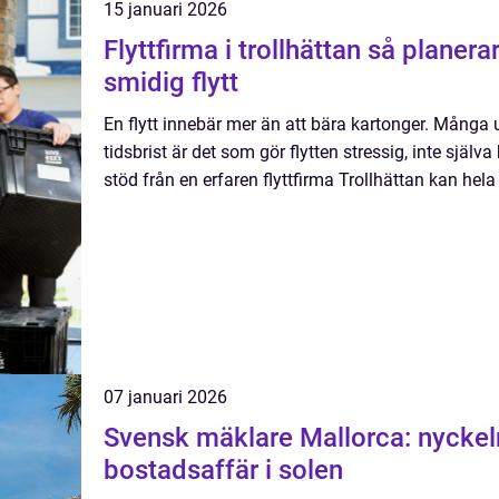
15 januari 2026
Flyttfirma i trollhättan så planerar du en trygg och
smidig flytt
En flytt innebär mer än att bära kartonger. Många u
tidsbrist är det som gör flytten stressig, inte själv
stöd från en erfaren flyttfirma Trollhättan kan hela 
07 januari 2026
Svensk mäklare Mallorca: nyckeln 
bostadsaffär i solen