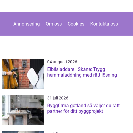
Annonsering
Om oss
Cookies
Kontakta oss
04 augusti 2026
Elbilsladdare i Skåne: Trygg
hemmaladdning med rätt lösning
31 juli 2026
Byggfirma gotland så väljer du rätt
partner för ditt byggprojekt