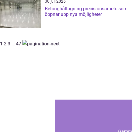
30 juli 2026
Betonghåltagning precisionsarbete som
öppnar upp nya möjligheter
1
2
3
…
47