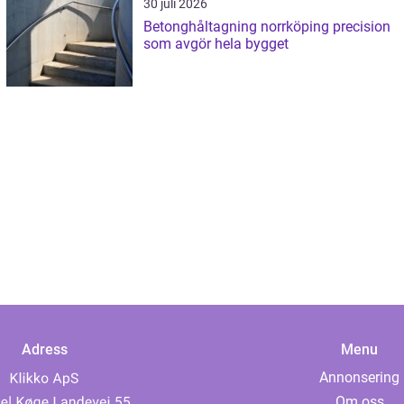
30 juli 2026
Betonghåltagning norrköping precision
som avgör hela bygget
Adress
Menu
Annonsering
Om oss