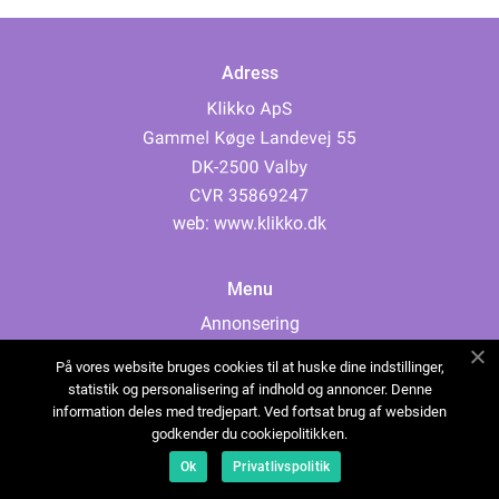
Adress
web:
www.klikko.dk
Menu
Annonsering
Om oss
På vores website bruges cookies til at huske dine indstillinger,
Cookies
statistik og personalisering af indhold og annoncer. Denne
information deles med tredjepart. Ved fortsat brug af websiden
Kontakta oss
godkender du cookiepolitikken.
Sitemap
Ok
Privatlivspolitik