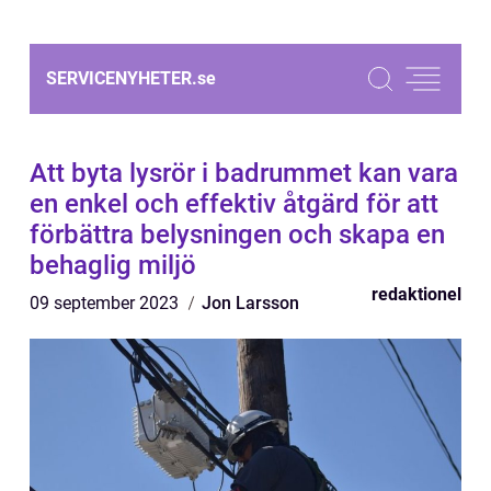
SERVICENYHETER.
se
Att byta lysrör i badrummet kan vara
en enkel och effektiv åtgärd för att
förbättra belysningen och skapa en
behaglig miljö
redaktionel
09 september 2023
Jon Larsson