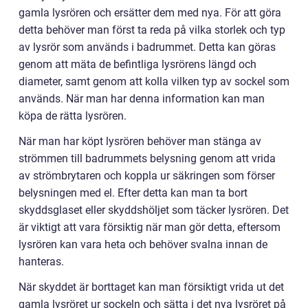
gamla lysrören och ersätter dem med nya. För att göra
detta behöver man först ta reda på vilka storlek och typ
av lysrör som används i badrummet. Detta kan göras
genom att mäta de befintliga lysrörens längd och
diameter, samt genom att kolla vilken typ av sockel som
används. När man har denna information kan man
köpa de rätta lysrören.
När man har köpt lysrören behöver man stänga av
strömmen till badrummets belysning genom att vrida
av strömbrytaren och koppla ur säkringen som förser
belysningen med el. Efter detta kan man ta bort
skyddsglaset eller skyddshöljet som täcker lysrören. Det
är viktigt att vara försiktig när man gör detta, eftersom
lysrören kan vara heta och behöver svalna innan de
hanteras.
När skyddet är borttaget kan man försiktigt vrida ut det
gamla lysröret ur sockeln och sätta i det nya lysröret på