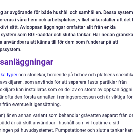
g är avgörande för både hushåll och samhällen. Dessa system
eras i våra hem och arbetsplatser, vilket säkerställer att det 
ktivt sätt. Avloppsanläggningar omfattar allt från enkla
de system som BDT-bäddar och slutna tankar. Här nedan granska
a användbara att känna till för dem som funderar på att
oppssystem.
psanläggningar
ka typer
och storlekar, beroende på behov och platsens specifik
mavskiljaren, som används för att separera fasta partiklar från
skiljare kan installeras som en del av en större avloppsanläggn
är ofta den första anhalten i reningsprocessen och är viktiga för
 från eventuellt igensättning.
ten) är en annan variant som behandlar gråvatten separat från d
ädd är särskilt användbar i hushåll som vill optimera sitt
ningen på huvudsystemet. Pumpstationer och slutna tankar kan