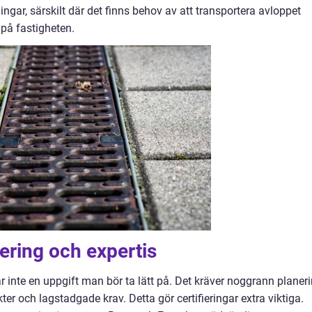
gar, särskilt där det finns behov av att transportera avloppet
 på fastigheten.
iering och expertis
r inte en uppgift man bör ta lätt på. Det kräver noggrann planer
 och lagstadgade krav. Detta gör certifieringar extra viktiga.