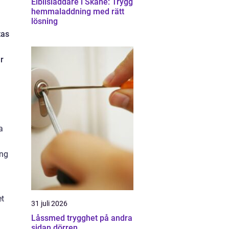
Elbilsladdare i Skåne: Trygg
hemmaladdning med rätt
lösning
tas
r
a
ing
et
31 juli 2026
Låssmed trygghet på andra
sidan dörren