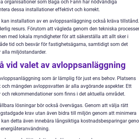
nda organisationer som Baga och Fann har nödvändiga
ntera dessa installationer effektivt och korrekt.
 kan installation av en avloppsanläggning också kräva tillstånd
erlig resurs. Förutom att vägleda genom den tekniska processe
n med lokala myndigheter för att säkerställa att allt sker i
både tid och besvär för fastighetsägarna, samtidigt som det
 alla miljöstandarder.
å vid valet av avloppsanläggning
v avloppsanläggning som är lämplig för just ens behov. Platsens
 och mängden avloppsvatten är alla avgörande aspekter. Ett
rav och rekommendationer som finns i det aktuella området.
lbara lösningar bör också övervägas. Genom att välja rätt
gstadgade krav utan även bidra till miljön genom att minimera
all kan detta även innebära långsiktiga kostnadsbesparingar gen
energiåteranvändning.