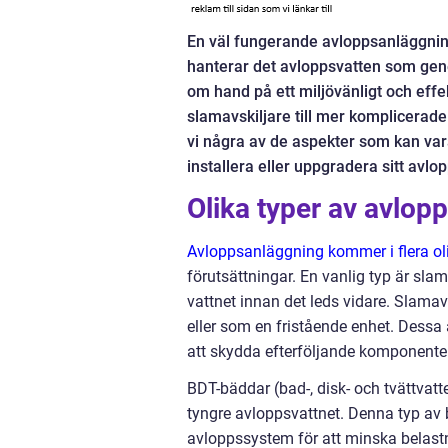
En väl fungerande avloppsanläggnin
hanterar det avloppsvatten som gener
om hand på ett miljövänligt och effe
slamavskiljare till mer komplicera
vi några av de aspekter som kan var
installera eller uppgradera sitt avl
Olika typer av avlop
Avloppsanläggning kommer i flera oli
förutsättningar. En vanlig typ är sla
vattnet innan det leds vidare. Slamav
eller som en fristående enhet. Dessa 
att skydda efterföljande komponenter
BDT-bäddar (bad-, disk- och tvättvat
tyngre avloppsvattnet. Denna typ av b
avloppssystem för att minska belast