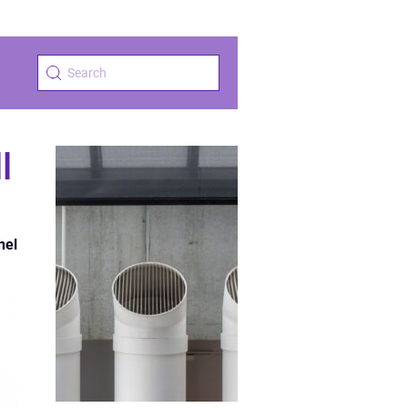
l
nel