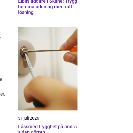
Elbilsladdare i Skåne: Trygg
hemmaladdning med rätt
lösning
t
e
er.
31 juli 2026
Låssmed trygghet på andra
sidan dörren