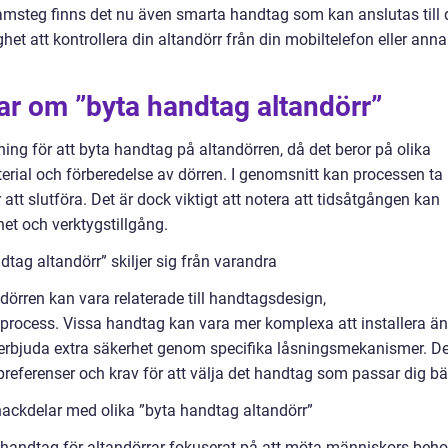
msteg finns det nu även smarta handtag som kan anslutas till d
t att kontrollera din altandörr från din mobiltelefon eller ann
ar om ”byta handtag altandörr”
ning för att byta handtag på altandörren, då det beror på olika
erial och förberedelse av dörren. I genomsnitt kan processen ta
att slutföra. Det är dock viktigt att notera att tidsåtgången kan
et och verktygstillgång.
tag altandörr” skiljer sig från varandra
ndörren kan vara relaterade till handtagsdesign,
sprocess. Vissa handtag kan vara mer komplexa att installera än
 erbjuda extra säkerhet genom specifika låsningsmekanismer. De
a preferenser och krav för att välja det handtag som passar dig bä
nackdelar med olika ”byta handtag altandörr”
 handtag för altandörrar fokuserat på att möta människors beh