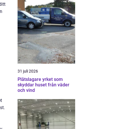
itt
an
31 juli 2026
Plåtslagare yrket som
skyddar huset från väder
och vind
t
st.
ov