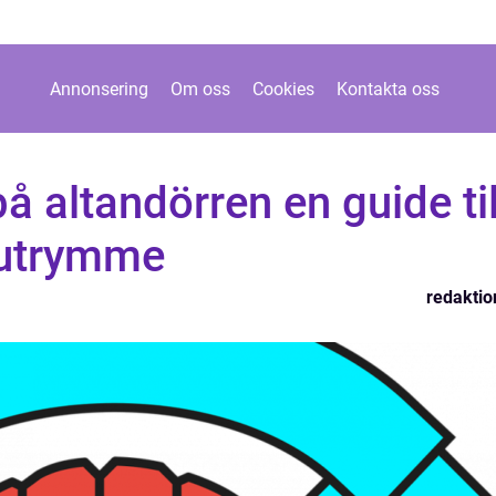
Annonsering
Om oss
Cookies
Kontakta oss
å altandörren en guide til
t utrymme
redaktio