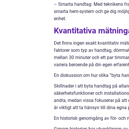
– Smarta handtag: Med teknikens fra
smarta hem-system och ge dig möjlighe
enhet.
Kvantitativa mätning
Det finns ingen exakt kvantitativ mät
faktorer som typ av handtag, dörrmat
mellan 30 minuter och ett par timmar 
variera beroende på din egen erfarenh
En diskussion om hur olika ”byta hand
Skillnader i att byta handtag på alta
säkerhetsfunktioner och installation
andra, medan vissa fokuserar på att
är viktigt att ta hänsyn till dina egn
En historisk genomgång av för- och 
Genom historien har utvecklingen av