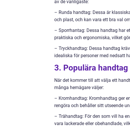
av de vanligaste:
– Runda handtag: Dessa är klassiska 
och plast, och kan vara ett bra val om
– Sporrhantag: Dessa handtag har ett
praktiska och ergonomiska, vilket gö
– Tryckhandtag: Dessa handtag kräver
idealiska för personer med nedsatt h
3. Populära handtag
När det kommer till att välja ett han
många hemägare väljer:
– Kromhandtag: Kromhandtag ger en mo
rengöra och behåller sitt utseende und
– Trähandtag: För den som vill ha en 
vara lackerade eller obehandlade, vilke