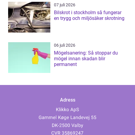
07 juli 2026
Bilskrot i stockholm så fungerar
en trygg och miljösäker skrotning
06 juli 2026
Mögelsanering: Så stoppar du
mögel innan skadan blir
permanent
Adress