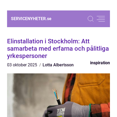
SERVICENYHETER.
se
Elinstallation i Stockholm: Att
samarbeta med erfarna och pålitliga
yrkespersoner
inspiration
03 oktober 2025
Lotta Albertsson