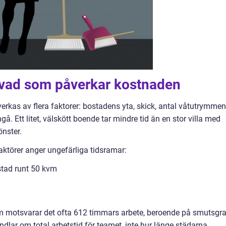
h vad som påverkar kostnaden
verkas av flera faktorer: bostadens yta, skick, antal våtutrymmen
. Ett litet, välskött boende tar mindre tid än en stor villa med
nster.
aktörer anger ungefärliga tidsramar:
stad runt 50 kvm
m motsvarar det ofta 612 timmars arbete, beroende på smutsgr
dlar om total arbetstid för teamet, inte hur länge städarna