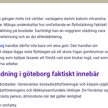
ta gången möts två världar: vardagens damm bakom vitvarorna
e. Många underskattar hur omfattande en flyttstädning faktiskt 
sättning på bostäder. Samtidigt kan en noggrann städning vara
erlämning och en dyr efterdebitering.
org
handlar därför inte bara om rena golv. Den handlar om
t slippa lägga sista flyttdagen på att skura fogar, golvbrunnar o
ng som hjälper läsaren att förstå vad som brukar ingå, vad som
rma arbetar.
ädning i göteborg faktiskt innebär
v bostaden. Hyresvärdar, bostadsrättsföreningar och köpare utgå
gästföreningens och Mäklarsamfundets riktlinjer. De förväntar si
ästa person, åtminstone när det gäller renlighet.
r omfatta: