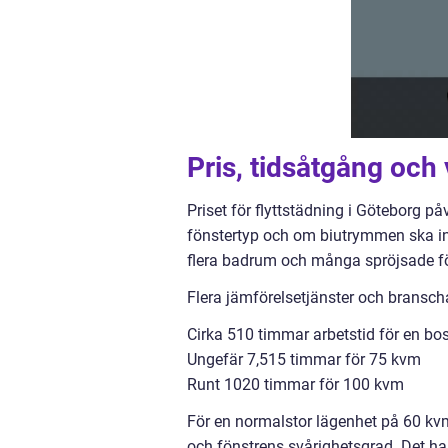
Pris, tidsåtgång oc
Priset för flyttstädning i Göteborg på
fönstertyp och om biutrymmen ska ingå
flera badrum och många spröjsade fö
Flera jämförelsetjänster och bransch
Cirka 510 timmar arbetstid för en bo
Ungefär 7,515 timmar för 75 kvm
Runt 1020 timmar för 100 kvm
För en normalstor lägenhet på 60 kv
och fönstrens svårighetsgrad. Det han