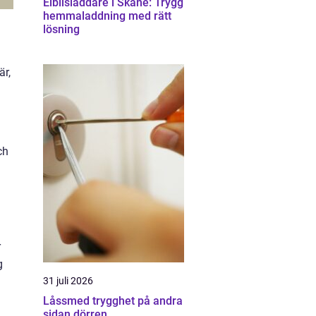
Elbilsladdare i Skåne: Trygg
hemmaladdning med rätt
lösning
är,
ch
r
g
31 juli 2026
Låssmed trygghet på andra
sidan dörren