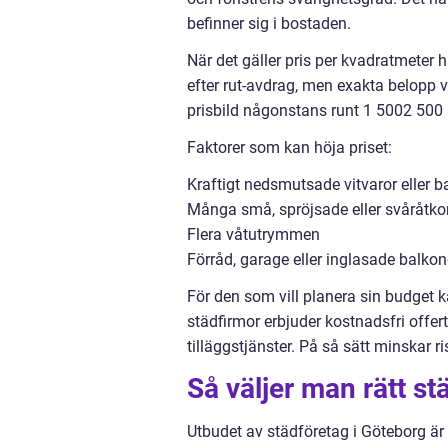
befinner sig i bostaden.
När det gäller pris per kvadratmeter
efter rut-avdrag, men exakta belopp va
prisbild någonstans runt 1 5002 500 kr
Faktorer som kan höja priset:
Kraftigt nedsmutsade vitvaror eller 
Många små, spröjsade eller svåråtko
Flera våtutrymmen
Förråd, garage eller inglasade balko
För den som vill planera sin budget ka
städfirmor erbjuder kostnadsfri offer
tilläggstjänster. På så sätt minskar 
Så väljer man rätt st
Utbudet av städföretag i Göteborg är 