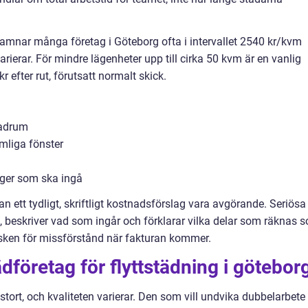
 hamnar många företag i Göteborg ofta i intervallet 2540 kr/kvm
rierar. För mindre lägenheter upp till cirka 50 kvm är en vanlig
 efter rut, förutsatt normalt skick.
badrum
mliga fönster
nger som ska ingå
n ett tydligt, skriftligt kostnadsförslag vara avgörande. Seriösa
t, beskriver vad som ingår och förklarar vilka delar som räknas 
risken för missförstånd när fakturan kommer.
ädföretag för flyttstädning i götebor
stort, och kvaliteten varierar. Den som vill undvika dubbelarbete