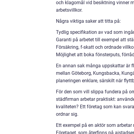
och klagomål vid besiktning vinner my
arbetsvillkor.
Några viktiga saker att titta på:
Tydlig specifikation av vad som ingår
Garanti på arbetet till exempel att 
Försäkring, f-skatt och ordnade villk
Möjlighet att boka fönsterputs, förr
En annan sak många uppskattar är fle
mellan Göteborg, Kungsbacka, Kungä
planeringen enklare, särskilt när fly
För den som vill slippa fundera på o
städfirman arbetar praktiskt: använder
kvaliteten? Ett företag som kan svara
ordnar sig.
Ett exempel på en aktör som arbetar
Företaget, som återfinns på aistadse