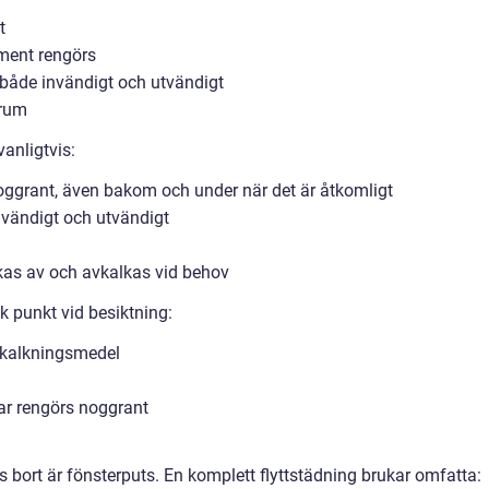
t
ement rengörs
, både invändigt och utvändigt
 rum
vanligtvis:
 noggrant, även bakom och under när det är åtkomligt
nvändigt och utvändigt
rkas av och avkalkas vid behov
k punkt vid besiktning:
vkalkningsmedel
kar rengörs noggrant
 bort är fönsterputs. En komplett flyttstädning brukar omfatta: