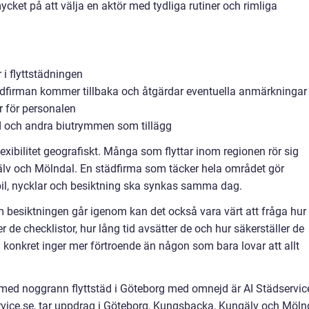
cket på att välja en aktör med tydliga rutiner och rimliga
 i flyttstädningen
städfirman kommer tillbaka och åtgärdar eventuella anmärkningar
or för personalen
åd och andra biutrymmen som tillägg
xibilitet geografiskt. Många som flyttar inom regionen rör sig
lv och Mölndal. En städfirma som täcker hela området gör
ttbil, nycklar och besiktning ska synkas samma dag.
m besiktningen går igenom kan det också vara värt att fråga hur
 de checklistor, hur lång tid avsätter de och hur säkerställer de
 konkret inger mer förtroende än någon som bara lovar att allt
 med noggrann flyttstäd i Göteborg med omnejd är AI Städservic
rvice.se, tar uppdrag i Göteborg, Kungsbacka, Kungälv och Möln