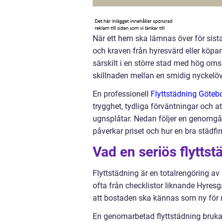
När ett hem ska lämnas över för sis
och kraven från hyresvärd eller köpar
särskilt i en större stad med hög om
skillnaden mellan en smidig nyckelöv
En professionell
Flyttstädning Göteb
trygghet, tydliga förväntningar och at
ugnsplåtar. Nedan följer en genomgå
påverkar priset och hur en bra städfi
Vad en seriös flyttst
Flyttstädning är en totalrengöring a
ofta från checklistor liknande Hyres
att bostaden ska kännas som ny för n
En genomarbetad flyttstädning bruka