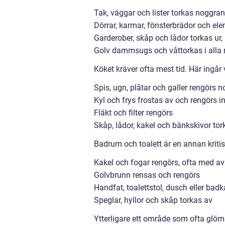
Tak, väggar och lister torkas noggran
Dörrar, karmar, fönsterbrädor och el
Garderober, skåp och lådor torkas ur
Golv dammsugs och våttorkas i alla
Köket kräver ofta mest tid. Här ingår 
Spis, ugn, plåtar och galler rengörs
Kyl och frys frostas av och rengörs i
Fläkt och filter rengörs
Skåp, lådor, kakel och bänkskivor to
Badrum och toalett är en annan kritis
Kakel och fogar rengörs, ofta med a
Golvbrunn rensas och rengörs
Handfat, toalettstol, dusch eller bad
Speglar, hyllor och skåp torkas av
Ytterligare ett område som ofta glöms