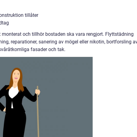
struktion tillåter
dtag
t monterat och tillhör bostaden ska vara rengjort. Flyttstädning
ng, reparationer, sanering av mögel eller nikotin, bortforsling a
 svåråtkomliga fasader och tak.