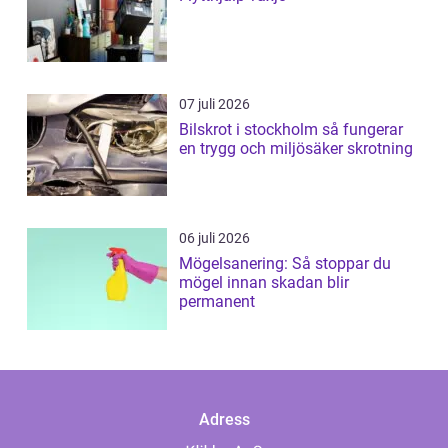
07 juli 2026
Bilskrot i stockholm så fungerar
en trygg och miljösäker skrotning
06 juli 2026
Mögelsanering: Så stoppar du
mögel innan skadan blir
permanent
Adress