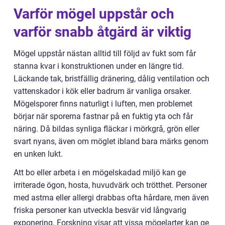
Varför mögel uppstår och
varför snabb åtgärd är viktig
Mögel uppstår nästan alltid till följd av fukt som får
stanna kvar i konstruktionen under en längre tid.
Läckande tak, bristfällig dränering, dålig ventilation och
vattenskador i kök eller badrum är vanliga orsaker.
Mögelsporer finns naturligt i luften, men problemet
börjar när sporerna fastnar på en fuktig yta och får
näring. Då bildas synliga fläckar i mörkgrå, grön eller
svart nyans, även om möglet ibland bara märks genom
en unken lukt.
Att bo eller arbeta i en mögelskadad miljö kan ge
irriterade ögon, hosta, huvudvärk och trötthet. Personer
med astma eller allergi drabbas ofta hårdare, men även
friska personer kan utveckla besvär vid långvarig
exponering. Forskning visar att vissa mögelarter kan ge