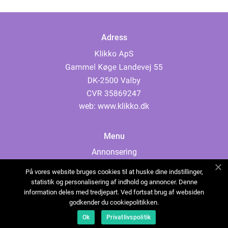
Adress
web:
www.klikko.dk
Menu
Annonsering
Om oss
På vores website bruges cookies til at huske dine indstillinger,
Cookies
statistik og personalisering af indhold og annoncer. Denne
information deles med tredjepart. Ved fortsat brug af websiden
Kontakta oss
godkender du cookiepolitikken.
Sitemap
Ok
Privatlivspolitik