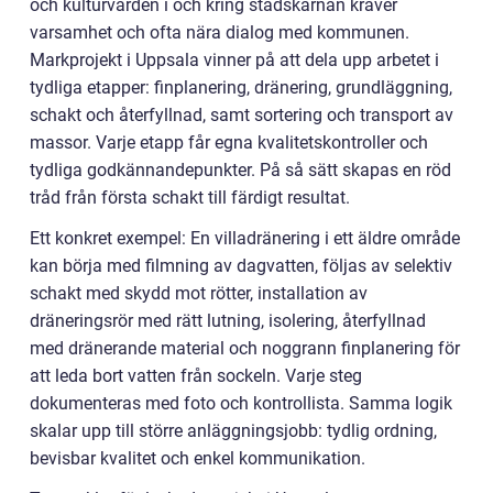
och kulturvärden i och kring stadskärnan kräver
varsamhet och ofta nära dialog med kommunen.
Markprojekt i Uppsala vinner på att dela upp arbetet i
tydliga etapper: finplanering, dränering, grundläggning,
schakt och återfyllnad, samt sortering och transport av
massor. Varje etapp får egna kvalitetskontroller och
tydliga godkännandepunkter. På så sätt skapas en röd
tråd från första schakt till färdigt resultat.
Ett konkret exempel: En villadränering i ett äldre område
kan börja med filmning av dagvatten, följas av selektiv
schakt med skydd mot rötter, installation av
dräneringsrör med rätt lutning, isolering, återfyllnad
med dränerande material och noggrann finplanering för
att leda bort vatten från sockeln. Varje steg
dokumenteras med foto och kontrollista. Samma logik
skalar upp till större anläggningsjobb: tydlig ordning,
bevisbar kvalitet och enkel kommunikation.