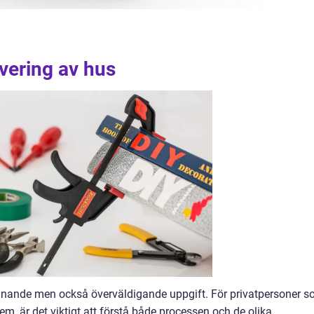
overing av hus
ännande men också överväldigande uppgift. För privatpersoner 
em, är det viktigt att förstå både processen och de olika