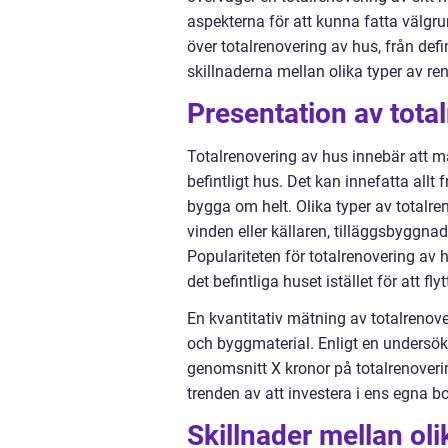
aspekterna för att kunna fatta välgru
över totalrenovering av hus, från defi
skillnaderna mellan olika typer av re
Presentation av tota
Totalrenovering av hus innebär att m
befintligt hus. Det kan innefatta allt f
bygga om helt. Olika typer av totalr
vinden eller källaren, tilläggsbyggnad
Populariteten för totalrenovering av h
det befintliga huset istället för att flytt
En kvantitativ mätning av totalrenove
och byggmaterial. Enligt en under
genomsnitt X kronor på totalrenoveri
trenden av att investera i ens egna bo
Skillnader mellan oli