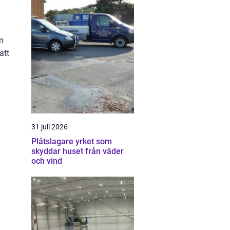
n
att
31 juli 2026
Plåtslagare yrket som
skyddar huset från väder
och vind