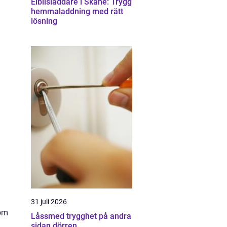
Elbilsladdare i Skåne: Trygg
hemmaladdning med rätt
lösning
31 juli 2026
som
Låssmed trygghet på andra
sidan dörren