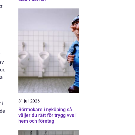
kt
r
av
ur.
ra
31 juli 2026
 i
Rörmokare i nyköping så
nde
väljer du rätt för trygg vvs i
hem och företag