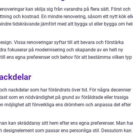
alrenoveringar kan skilja sig från varandra på flera sätt. Först och
ttning och kostnad. En mindre renovering, såsom ett nytt kök ell
mindre tidskrävande jämfört med att bygga ut eller bygga om hel
design. Vissa renoveringar syftar till att bevara och förstärka
ndra fokuserar på modernisering och skapande av en helt ny
n till ens egna preferenser och behov för att bestämma vilken typ
nackdelar
 och nackdelar som har förändrats över tid. För några decennier
tast som en nödvändighet på grund av föråldrade eller trasiga
 en möjlighet att förverkliga ens drömhem och anpassa det efter
 man kan skräddarsy sitt hem efter ens egna preferenser. Man ha
 och designelement som passar ens personliga stil. Dessutom kan