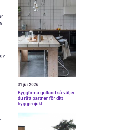
er
a
 av
31 juli 2026
Byggfirma gotland så väljer
du rätt partner för ditt
byggprojekt
r