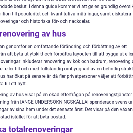
ndade beslut. I denna guide kommer vi att ge en grundlig översi
nition till popularitet och kvantitativa mätningar, samt diskutera
noveringar och historiska för- och nackdelar.
lrenovering av hus
an genomför en omfattande förändring och förbättring av ett
rån att byta ut ytskikt och förbättra layouten till att bygga ut elle
enoveringar inkluderar renovering av kök och badrum, renovering 
er eller till och med fullständig ombyggnad av en befintlig strukt
us har ökat på senare år, då fler privatpersoner väljer att förbätt
a till ett nytt.
ring av hus visar på en ökad efterfrågan på renoveringstjänster
sökning från [ANGE UNDERSÖKNINGSKÄLLA] spenderade svenskar
ngar av sina hem under det senaste året. Det visar på den växa
stad istället för att byta bostad.
ka totalrenoveringar