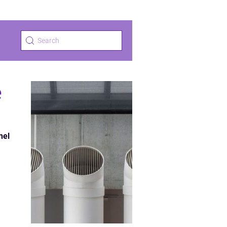
e
nel