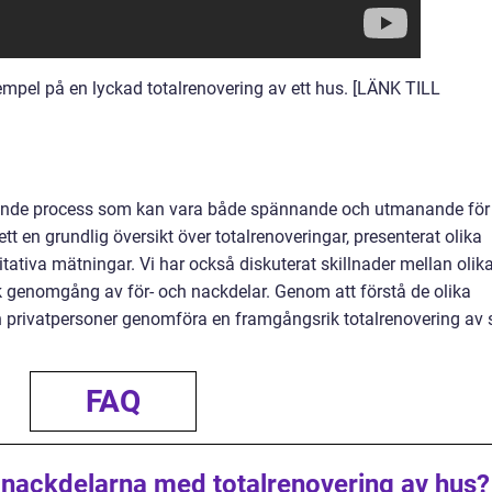
empel på en lyckad totalrenovering av ett hus. [LÄNK TILL
tande process som kan vara både spännande och utmanande för
ett en grundlig översikt över totalrenoveringar, presenterat olika
itativa mätningar. Vi har också diskuterat skillnader mellan olik
sk genomgång av för- och nackdelar. Genom att förstå de olika
 privatpersoner genomföra en framgångsrik totalrenovering av s
FAQ
 nackdelarna med totalrenovering av hus?