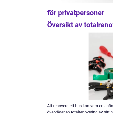
för privatpersoner
Översikt av totalren
Att renovera ett hus kan vara en sp
överväger en totalrenovering av sitt h