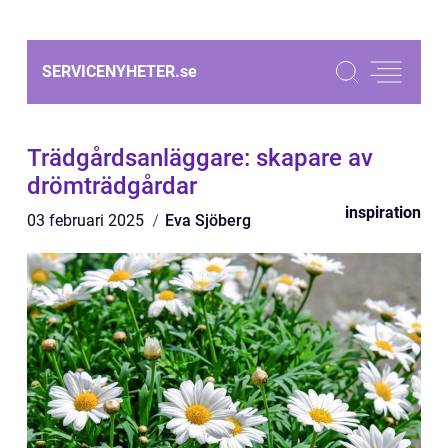
SERVICENYHETER.
se
Trädgårdsanläggare: skapare av
drömträdgårdar
inspiration
03 februari 2025
Eva Sjöberg