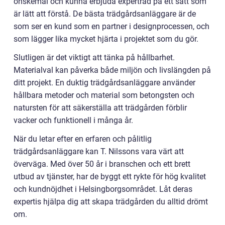
önskemål och kunna erbjuda expertråd på ett sätt som
är lätt att förstå. De bästa trädgårdsanläggare är de
som ser en kund som en partner i designprocessen, och
som lägger lika mycket hjärta i projektet som du gör.
Slutligen är det viktigt att tänka på hållbarhet.
Materialval kan påverka både miljön och livslängden på
ditt projekt. En duktig trädgårdsanläggare använder
hållbara metoder och material som betongsten och
natursten för att säkerställa att trädgården förblir
vacker och funktionell i många år.
När du letar efter en erfaren och pålitlig
trädgårdsanläggare kan T. Nilssons vara värt att
överväga. Med över 50 år i branschen och ett brett
utbud av tjänster, har de byggt ett rykte för hög kvalitet
och kundnöjdhet i Helsingborgsområdet. Låt deras
expertis hjälpa dig att skapa trädgården du alltid drömt
om.