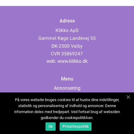
Adress
web:
www.klikko.dk
Menu
Annonsering
Om oss
På vores website bruges cookies til at huske dine indstillinger,
Cookies
statistik og personalisering af indhold og annoncer. Denne
information deles med tredjepart. Ved fortsat brug af websiden
Kontakta oss
godkender du cookiepolitikken.
Sitemap
Ok
Privatlivspolitik