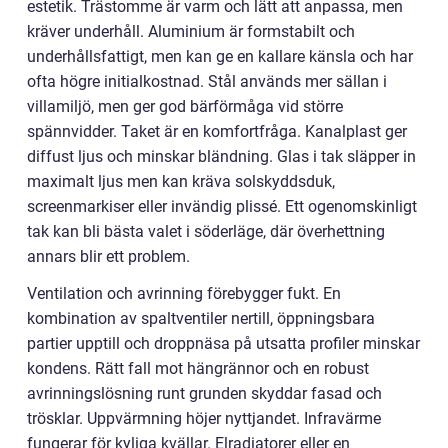
estetik. Trästomme är varm och lätt att anpassa, men
kräver underhåll. Aluminium är formstabilt och
underhållsfattigt, men kan ge en kallare känsla och har
ofta högre initialkostnad. Stål används mer sällan i
villamiljö, men ger god bärförmåga vid större
spännvidder. Taket är en komfortfråga. Kanalplast ger
diffust ljus och minskar bländning. Glas i tak släpper in
maximalt ljus men kan kräva solskyddsduk,
screenmarkiser eller invändig plissé. Ett ogenomskinligt
tak kan bli bästa valet i söderläge, där överhettning
annars blir ett problem.
Ventilation och avrinning förebygger fukt. En
kombination av spaltventiler nertill, öppningsbara
partier upptill och droppnäsa på utsatta profiler minskar
kondens. Rätt fall mot hängrännor och en robust
avrinningslösning runt grunden skyddar fasad och
trösklar. Uppvärmning höjer nyttjandet. Infravärme
fungerar för kyliga kvällar. Elradiatorer eller en