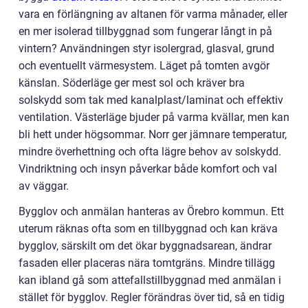
vara en förlängning av altanen för varma månader, eller
en mer isolerad tillbyggnad som fungerar långt in på
vintern? Användningen styr isolergrad, glasval, grund
och eventuellt värmesystem. Läget på tomten avgör
känslan. Söderläge ger mest sol och kräver bra
solskydd som tak med kanalplast/laminat och effektiv
ventilation. Västerläge bjuder på varma kvällar, men kan
bli hett under högsommar. Norr ger jämnare temperatur,
mindre överhettning och ofta lägre behov av solskydd.
Vindriktning och insyn påverkar både komfort och val
av väggar.
Bygglov och anmälan hanteras av Örebro kommun. Ett
uterum räknas ofta som en tillbyggnad och kan kräva
bygglov, särskilt om det ökar byggnadsarean, ändrar
fasaden eller placeras nära tomtgräns. Mindre tillägg
kan ibland gå som attefallstillbyggnad med anmälan i
stället för bygglov. Regler förändras över tid, så en tidig