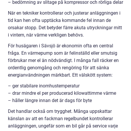
– bedömning av slitage på kompressor och rörliga delar
När en tekniker kontrollerar och justerar anläggningen i
tid kan hen ofta upptäcka kommande fel innan de
orsakar stopp. Det betyder färre akuta utryckningar mitt
i vintern, när värme verkligen behövs.
För husägaren i Sävsjö är ekonomin ofta en central
fråga. En värmepump som är felinställd eller smutsig
förbrukar mer el än nödvändigt. I många fall räcker en
ordentlig genomgång och rengöring för att sänka
energianvändningen märkbart. Ett välskött system:
– ger stabilare inomhustemperatur
– drar mindre el per producerad kilowattimme värme
– håller längre innan det är dags för byte
Det handlar också om trygghet. Många uppskattar
känslan av att en fackman regelbundet kontrollerar
anläggningen, ungefär som en bil går på service varje