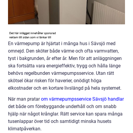
En värmepump är hjärtat i många hus i Sävsjö med
omnejd. Den sköter både värme och ofta varmvatten,
tyst i bakgrunden, år efter år. Men för att anläggningen
ska fortsätta vara energieffektiv, trygg och hålla länge
behövs regelbunden värmepumpsservice. Utan rätt
skötsel ökar risken för haverier, onödigt höga
elkostnader och en kortare livslängd på hela systemet.
När man pratar
om värmepumpsservice Sävsjö handlar
det både om förebyggande underhåll och om snabb
hjälp när något krånglar. Rätt service kan spara många
tusenlappar över tid och samtidigt minska husets
klimatpåverkan.